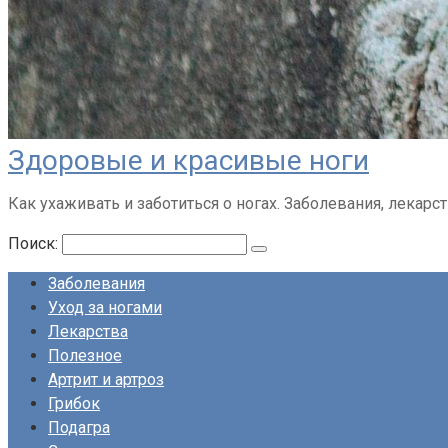
Здоровые и красивые ноги
Как ухаживать и заботиться о ногах. Заболевания, лекарств
Поиск:
Заболевания
Уход за ногами
Лекарства
Полезное
Артрит и артроз
Грибок
Подагра