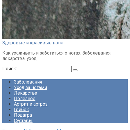
Здоровые и красивые ноги
Как ухаживать и заботиться о ногах. Заболевания,
лекарства, уход.
Поиск:
Заболевания
Уход за ногами
Лекарства
Полезное
Артрит и артроз
Грибок
Подагра
Суставы