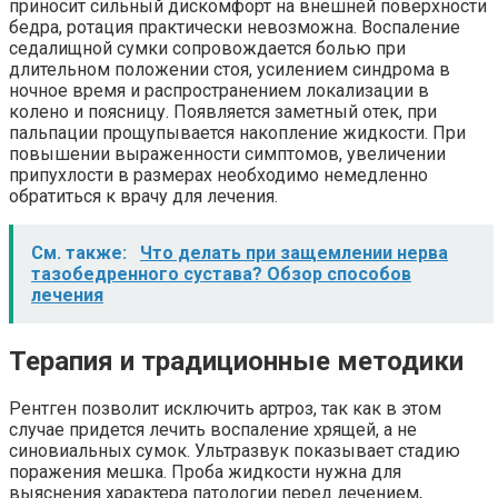
приносит сильный дискомфорт на внешней поверхности
бедра, ротация практически невозможна. Воспаление
седалищной сумки сопровождается болью при
длительном положении стоя, усилением синдрома в
ночное время и распространением локализации в
колено и поясницу. Появляется заметный отек, при
пальпации прощупывается накопление жидкости. При
повышении выраженности симптомов, увеличении
припухлости в размерах необходимо немедленно
обратиться к врачу для лечения.
См. также:
Что делать при защемлении нерва
тазобедренного сустава? Обзор способов
лечения
Терапия и традиционные методики
Рентген позволит исключить артроз, так как в этом
случае придется лечить воспаление хрящей, а не
синовиальных сумок. Ультразвук показывает стадию
поражения мешка. Проба жидкости нужна для
выяснения характера патологии перед лечением,