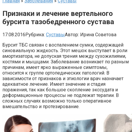
Главная
»
Заболевания
»
Суставы
Признаки и лечение вертельного
бурсита тазобедренного сустава
17.08.2016
Рубрика:
Суставы
Автор:
Ирина Советова
Бурсит ТБС связан с воспалением сумки, содержащей
синовиальную жидкость. Этот мешок выступает в роли
амортизатора, не допуская трения между сухожилиями,
костями и мышцами. Заболевание возникает по разным
причинам, имеет ярко выраженные симптомы,
относится к группе ортопедических патологий. В
зависимости от признаков и этиологии врач назначает
адекватное лечение. Имеет значение и стадия
поражения, так как большое скопление экссудата и
деформационные процессы не подлежат терапии. В
сложных случаях возможно только оперативное
вмешательство и протезирование.