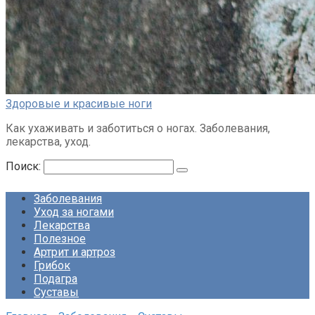
Здоровые и красивые ноги
Как ухаживать и заботиться о ногах. Заболевания,
лекарства, уход.
Поиск:
Заболевания
Уход за ногами
Лекарства
Полезное
Артрит и артроз
Грибок
Подагра
Суставы