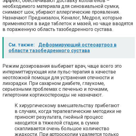
эффект, обеспечивают доставку коллагенов –
необходимого материала для синовиальной сумки,
снимают шок, убирают аллергические проявления.
Назначают Преднизалон, Кеналог, Медрол, которые
применяются в виде таблеток и мазей, но чаще вводятся
в пораженную область тазобедренного сустава.
См. также:
Деформирующий остеоартроз в
области тазобедренного сустава
Режим дозирования выбирает врач, чаще всего это
интермиттирующая или пульс-терапия в качестве
неотложной помощи для устранения отечности и
лихорадки. При сахарном диабете, глаукоме,
серьезными проблемах с печенью и почками,
гипертонии кортикостероиды не назначают.
К хирургическому вмешательству прибегают
в случаях, когда терапевтические методики не
приносят результата, гнойный процесс
находится в тяжелой стадии, в сумке
скапливается очень большое количество
жидкости. При артроскопии удаляется только