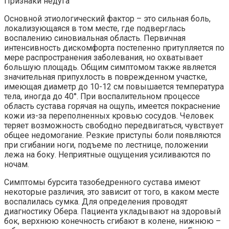
Признаки недуга
Основной этиологический фактор – это сильная боль,
локализующаяся в том месте, где подверглась
воспалению синовиальная область. Первичная
интенсивность дискомфорта постепенно притупляется по
мере распространения заболевания, но охватывает
большую площадь. Общим симптомом также является
значительная припухлость в поврежденном участке,
имеющая диаметр до 10-12 см повышается температура
тела, иногда до 40°. При воспалительном процессе
область сустава горячая на ощупь, имеется покраснение
кожи из-за переполненных кровью сосудов. Человек
теряет возможность свободно передвигаться, чувствует
общее недомогание. Резкие приступы боли появляются
при сгибании ноги, подъеме по лестнице, положении
лежа на боку. Неприятные ощущения усиливаются по
ночам.
Симптомы бурсита тазобедренного сустава имеют
некоторые различия, это зависит от того, в каком месте
воспалилась сумка. Для определения проводят
диагностику Обера. Пациента укладывают на здоровый
бок, верхнюю конечность сгибают в колене, нижнюю –