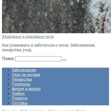
Здоровые и красивые ноги
Как ухаживать и заботиться о ногах. Заболевания,
лекарства, уход.
Поиск:
Заболевания
Уход за ногами
Лекарства
Полезное
Артрит и артроз
Грибок
Подагра
Суставы