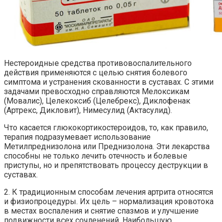
Нестероидные средства противовоспалительного
действия применяются с целью снятия болевого
симптома и устранения скованности в суставах. С этими
задачами превосходно справляются Мелоксикам
(Мовалис), Целекоксиб (Целебрекс), Диклофенак
(Артрекс, Дикловит), Нимесулид (Актасулид).
Что касается глюкокортикостероидов, то, как правило,
терапия подразумевает использование
Метилпреднизолона или Преднизолона. Эти лекарства
способны не только лечить отечность и болевые
приступы, но и препятствовать процессу деструкции в
суставах.
2. К традиционным способам лечения артрита относятся
и физиопроцедуры. Их цель – нормализация кровотока
в местах воспаления и снятие спазмов и улучшение
подвижности всех сочленений. Наибольшую