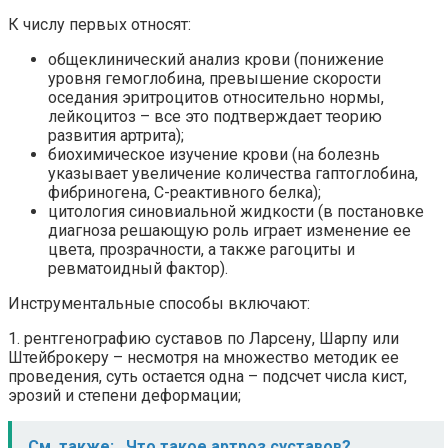
К числу первых относят:
общеклинический анализ крови (понижение
уровня гемоглобина, превышение скорости
оседания эритроцитов относительно нормы,
лейкоцитоз – все это подтверждает теорию
развития артрита);
биохимическое изучение крови (на болезнь
указывает увеличение количества гаптоглобина,
фибриногена, С-реактивного белка);
цитология синовиальной жидкости (в постановке
диагноза решающую роль играет изменение ее
цвета, прозрачности, а также рагоциты и
ревматоидный фактор).
Инструментальные способы включают:
1. рентгенографию суставов по Ларсену, Шарпу или
Штейброкеру – несмотря на множество методик ее
проведения, суть остается одна – подсчет числа кист,
эрозий и степени деформации;
См. также:
Что такое артроз суставов?