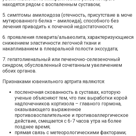
находятся рядом с воспаленным суставом;
5. симптомы амилоидоза (отечность, присутствие в моче
мутированного белка – амилоида), способного без
лечения приводить к почечной недостаточности;
6. проявления плеврита/альвеолита, характеризующиеся
снижением эластичности легочной ткани и
накапливанием в плевральной полости экссудата;
7. гепатолиенальный или печеночно-селезеночный
синдром, обусловленный сочетанным увеличением
обоих органов.
Признаками ювенильного артрита являются:
посленочная скованность в суставах, которую
ученые объясняют тем, что пик выработки корой
надпочечников кортизола – главного гормона,
оказывающего выраженное
противовоспалительное и противоаллергическое
действие, смещается с 6-7 часов утра на более
позднее время;
прямая связь с метеорологическими факторами;