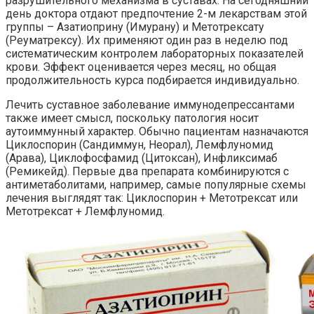
разрушительного механизма в суставах. На сегодняшний
день доктора отдают предпочтение 2-м лекарствам этой
группы – Азатиоприну (Имурану) и Метотрексату
(Реуматрексу). Их применяют один раз в неделю под
систематическим контролем лабораторных показателей
крови. Эффект оценивается через месяц, но общая
продолжительность курса подбирается индивидуально.
Лечить суставное заболевание иммунодепрессантами
также имеет смысл, поскольку патология носит
аутоиммунный характер. Обычно пациентам назначаются
Циклоспорин (Сандиммун, Неорал), Лемфлуномид
(Арава), Циклофосфамид (Цитоксан), Инфликсимаб
(Ремикейд). Первые два препарата комбинируются с
антиметаболитами, например, самые популярные схемы
лечения выглядят так: Циклоспорин + Метотрексат или
Метотрексат + Лемфлуномид.