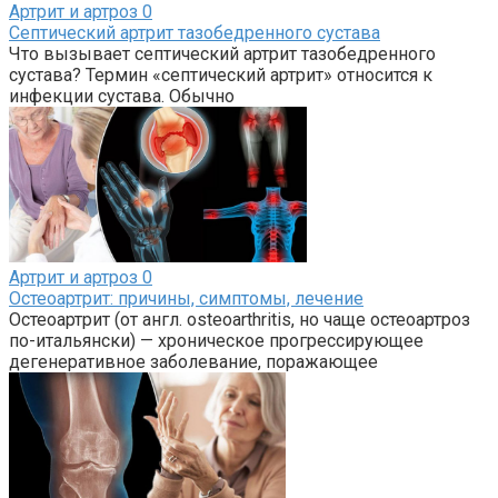
Артрит и артроз
0
Септический артрит тазобедренного сустава
Что вызывает септический артрит тазобедренного
сустава? Термин «септический артрит» относится к
инфекции сустава. Обычно
Артрит и артроз
0
Остеоартрит: причины, симптомы, лечение
Остеоартрит (от англ. osteoarthritis, но чаще остеоартроз
по-итальянски) — хроническое прогрессирующее
дегенеративное заболевание, поражающее