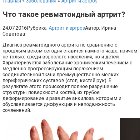
Главная
»
Заболевания
»
Артрит и артроз
Что такое ревматоидный артрит?
24.07.2016
Рубрика:
Артрит и артроз
Автор:
Ирина
Советова
Диагноз ревматоидного артрита по сравнению с
прошлым веком сегодня ставится намного чаще, причем
не только среди взрослого населения, но и детей.
Характеризуется заболевание хроническим течением с
медленно прогрессирующим поражением
соединительной ткани преимущественно мелких
периферических суставов (стоп, кистей рук). В
результате этого происходит полное разрушение
структуры поверхности костей, их грубое
деформирование и развитие анкилоза, которым и
обуславливается дисфункция и неподвижность
сочленений.