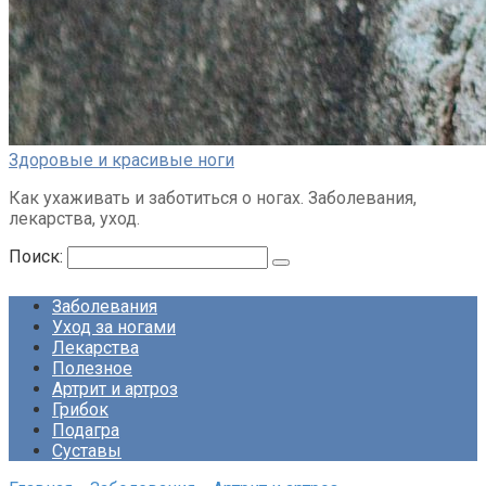
Здоровые и красивые ноги
Как ухаживать и заботиться о ногах. Заболевания,
лекарства, уход.
Поиск:
Заболевания
Уход за ногами
Лекарства
Полезное
Артрит и артроз
Грибок
Подагра
Суставы