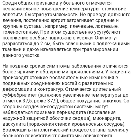
Среди общих признаков у больного отмечается
незначительное повышение температуры, отсутствие
аппетита, быстрая утомляемость. Не проводя должного
лечения, постепенно артрит затрагивает средние и
крупные суставы, например, плечевые, локтевые,
голеностопные. При этом существенно усугубляют
положение особые подкожные узелки. Они могут
разрастаться до 2 см, быть спаянными с подлежащими
тканями и даже изъязвляться при травмировании
данного участка.
На поздних сроках симптомы заболевания отличаются
более яркими и обширными проявлениями. У пациента
происходят стойкие воспалительные изменения в
подвижных соединениях костей с развитием их
деформации и контрактур. Отмечается длительный
субфебрилитет (затяжное увеличение температуры до
отметок 37,5, реже 37,9), общее похудание, анкилоз. Со
стороны сердечно-сосудистой системы могут
наблюдаться признаки перикардита (воспаления
наружной защитной оболочки сердца), миокардита,
васкулита (поражения стенок кровеносных сосудов).
Вовлекши в патологический процесс органы зрения, у
больного присутствуют симптомы эписклерита,