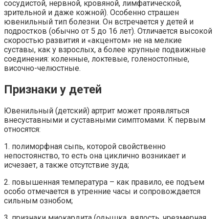
сосудистой, нервной, кровяной, лимфатической,
зрительной и даже кожной). Особенно страшен
ювенильный тип болезни. Он встречается у детей и
подростков (обычно от 5 до 16 лет). Отличается высокой
скоростью развития и «акцентом» не на мелкие
суставы, как у взрослых, а более крупные подвижные
соединения: коленные, локтевые, голеностопные,
височно-челюстные.
Признаки у детей
Ювенильный (детский) артрит может проявляться
внесуставными и суставными симптомами. К первым
относятся:
1. полиморфная сыпь, которой свойственно
непостоянство, то есть она циклично возникает и
исчезает, а также отсутствие зуда;
2. повышенная температура – как правило, ее подъем
особо отмечается в утренние часы и сопровождается
сильным ознобом;
3. признаки миокардита (одышка, вялость, чрезмерная