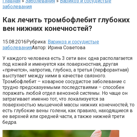
Главная
»
Заболевания
»
Варикоз и сосудистые
заболевания
Как лечить тромбофлебит глубоких
вен нижних конечностей?
15.08.2016
Рубрика:
Варикоз и сосудистые
заболевания
Автор:
Ирина Советова
У каждого человека есть 3 сети вен: одна располагается
под кожей и именуется как поверхностная, другая
«прячется», напротив, глубоко, а третья (перфорантная)
выступает между ними в качестве связного.
Тромбофлебит – коварное сосудистое заболевание с
трудно предсказуемыми последствиями – способен
поражать любой отдел венозной системы. Но чаще он
затрагивает именно тот, что локализуется за
поверхностью мышечной массы нижних конечностей, то
есть глубокие вены голени, как правило, находящиеся в
ее верхней или средней части, а также нижней трети
бедра.