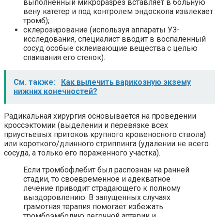
выполненный микроразрез вставляет в больную
вену катетер и под контролем эндоскопа извлекает
тромб);
склерозирование (используя аппараты УЗ-
исследования, специалист вводит в воспаленный
сосуд особые склеивающие вещества с целью
спаивания его стенок).
См. также:
Как вылечить варикозную экзему
нижних конечностей?
Радикальная хирургия основывается на проведении
кроссэктомии (выделении и перевязке всех
приустьевых притоков крупного кровеносного ствола)
или короткого/длинного стриппинга (удалении не всего
сосуда, а только его пораженного участка).
Если тромбофлебит был распознан на ранней
стадии, то своевременное и адекватное
лечение приводит страдающего к полному
выздоровлению. В запущенных случаях
грамотная терапия помогает избежать
тромбоэмболию легочной артерии и