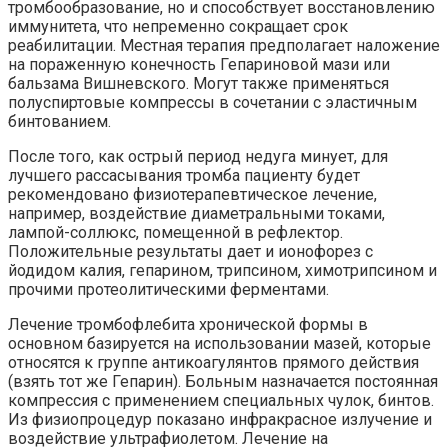
тромбообразование, но и способствует восстановлению
иммунитета, что непременно сокращает срок
реабилитации. Местная терапия предполагает наложение
на пораженную конечность Гепариновой мази или
бальзама Вишневского. Могут также применяться
полуспиртовые компрессы в сочетании с эластичным
бинтованием.
После того, как острый период недуга минует, для
лучшего рассасывания тромба пациенту будет
рекомендовано физиотерапевтическое лечение,
например, воздействие диаметральными токами,
лампой-соллюкс, помещенной в рефлектор.
Положительные результаты дает и ионофорез с
йодидом калия, гепарином, трипсином, химотрипсином и
прочими протеолитическими ферментами.
Лечение тромбофлебита хронической формы в
основном базируется на использовании мазей, которые
относятся к группе антикоагулянтов прямого действия
(взять тот же Гепарин). Больным назначается постоянная
компрессия с применением специальных чулок, бинтов.
Из физиопроцедур показано инфракрасное излучение и
воздействие ультрафиолетом. Лечение на