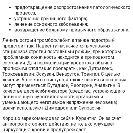
предотвращение распространения патологического
процесса;
устранение причинного фактора;
лечение основного заболевания;
возвращение больному привычного образа жизни.
Лечить острый тромбофлебит, а также подострый,
предстоит так. Пациенту назначается в условиях
стационара строгий постельный режим, при котором
проблемная конечность находится в приподнятом
состоянии. Для нормализации кровотока обычно
прописываются такие препараты, как Детралекс,
Троксеввазин, Эскузан, Венарутон, Трентал. С целью
лечения болевого приступа, а также снятия воспаления
могут применяться: Бутадион, Реопирин, Анальгин. В
качестве десенсибилизатора (средства, устраняющего
повышенную чувствительность организма и
уменьшающего негативное напряжение человека)
врачи используют Димедрол или Супрастин.
Хорошо зарекомендовал себя и Курантил. Он за счет
ангиопротекторного действия не только улучшает
циркуляцию крови и предупреждает