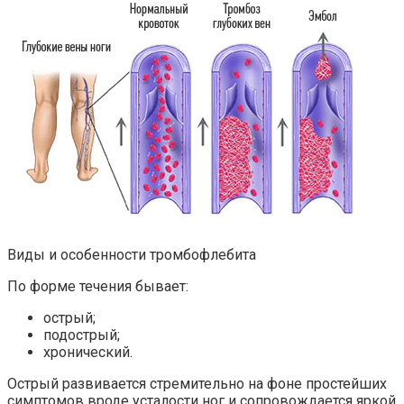
Виды и особенности тромбофлебита
По форме течения бывает:
острый;
подострый;
хронический.
Острый развивается стремительно на фоне простейших
симптомов вроде усталости ног и сопровождается яркой