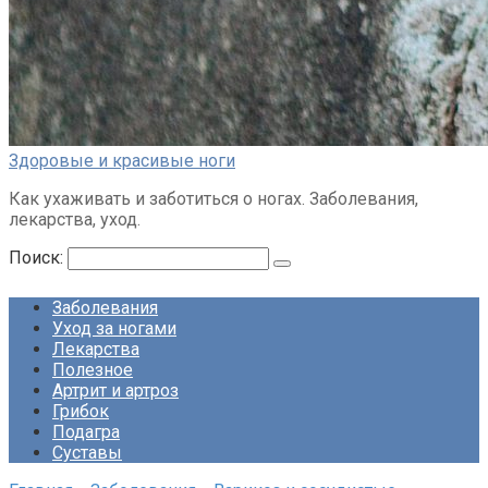
Здоровые и красивые ноги
Как ухаживать и заботиться о ногах. Заболевания,
лекарства, уход.
Поиск:
Заболевания
Уход за ногами
Лекарства
Полезное
Артрит и артроз
Грибок
Подагра
Суставы