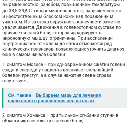
выраженностью: ознобом, повышением температуры
до 38,5-39,5̊ С, гиперемированностью, напряженностью
и неестественным блеском кожи над пораженным
участком. Из-за отека окружность конечности заметно
увеличивается. Движения в голеностопном суставе по
причине сильной боли, которая иррадиирует в
икроножную мышцу, ограничены. При воспалении
внутренних вен от колена до пятки отмечается ряд
клинических признаков, позволяющих уточнить диагноз
еще в самом начале болезни:
1. симптом Мозеса – при одновременном сжатии голени
сзади и спереди у пациента возникает сильнейший
болевой приступ, а в случае нажатия слева-справа –
отсутствует;
См. также:
Выбираем мазь для лечения
варикозного расширения вен на ногах
2. симптом Хоманса – при тыльном сгибании ступни в
области икр появляются резкие боли;