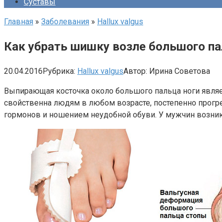
Суставы
Главная
»
Заболевания
»
Hallux valgus
Как убрать шишку возле большого па
20.04.2016
Рубрика:
Hallux valgus
Автор:
Ирина Советова
Выпирающая косточка около большого пальца ноги являет
свойственна людям в любом возрасте, постепенно прогре
гормонов и ношением неудобной обуви. У мужчин возник