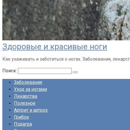
Здоровые и красивые ноги
Как ухаживать и заботиться о ногах. Заболевания, лекарств
Поиск:
Заболевания
Уход за ногами
Лекарства
Полезное
Артрит и артроз
Грибок
Подагра