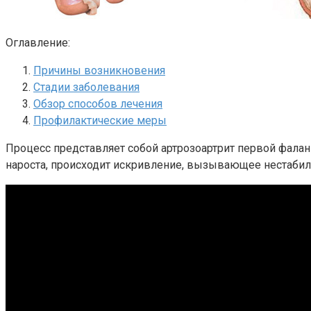
Оглавление:
Причины возникновения
Стадии заболевания
Обзор способов лечения
Профилактические меры
Процесс представляет собой артрозоартрит первой фалан
нароста, происходит искривление, вызывающее нестабил