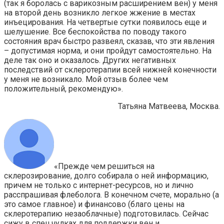
(так я боролась с варикозным расширением вен) у меня
на второй день возникло легкое жжение в местах
инъецирования. На четвертые сутки появилось еще и
шелушение. Все беспокойства по поводу такого
состояния врач быстро развеял, сказав, что эти явления
– допустимая норма, и они пройдут самостоятельно. На
деле так оно и оказалось. Других негативных
последствий от склеротерапии всей нижней конечности
у меня не возникало. Мой отзыв более чем
положительный, рекомендую».
Татьяна Матвеева, Москва.
«Прежде чем решиться на
склерозирование, долго собирала о ней информацию,
причем не только с интернет-ресурсов, но и лично
расспрашивая флеболога. В конечном счете, морально (а
это самое главное) и финансово (благо цены на
склеротерапию незаоблачные) подготовилась. Сейчас
сижу в спец.чулках для поддержки вен и