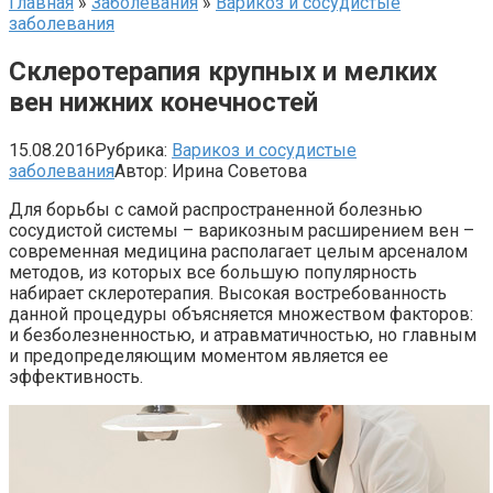
Главная
»
Заболевания
»
Варикоз и сосудистые
заболевания
Склеротерапия крупных и мелких
вен нижних конечностей
15.08.2016
Рубрика:
Варикоз и сосудистые
заболевания
Автор:
Ирина Советова
Для борьбы с самой распространенной болезнью
сосудистой системы – варикозным расширением вен –
современная медицина располагает целым арсеналом
методов, из которых все большую популярность
набирает склеротерапия. Высокая востребованность
данной процедуры объясняется множеством факторов:
и безболезненностью, и атравматичностью, но главным
и предопределяющим моментом является ее
эффективность.