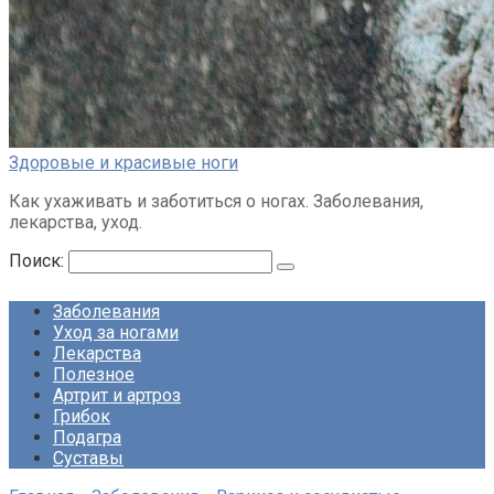
Здоровые и красивые ноги
Как ухаживать и заботиться о ногах. Заболевания,
лекарства, уход.
Поиск:
Заболевания
Уход за ногами
Лекарства
Полезное
Артрит и артроз
Грибок
Подагра
Суставы