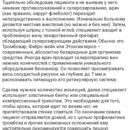
Тщательно обследовав пациента и не выявив у него
никаких противопоказаний к склерозированию, врач
(как правило, хирург-флеболог) переходит
непосредственно к выполнению. Изначально больному
делается местная анестезия (но можно и без нее). Затем,
используя шприц с тонкой иглой, специалист вводит в
проблемную вену лекарственный препарат,
обладающий склерозирующим действием. Обычно это
Тромбовар, Фибро-вейн или Этоксиклерол –
современные, абсолютно безвредные для организма
средства. Иногда врач проводит склеротерапию вен
нижних конечностей с применением уникального
оборудования Веновизор. Он позволяет просматривать
весь сосудистый рисунок на глубине до 7 мм и
распознавать питающую его ретикулярную систему.
Сделав нужное количество инъекций, далее специалист
использует эластичные бинты или специальный
компрессионный трикотаж. Это необходимо для того,
чтобы кровь, которая идет по венам ног, не
препятствовала стенке спаяться. По окончании сеанса
пациент отправляется домой, но с целью профилактики
тромбоза и прочих возможных осложнений ему
настоятельно рекомендуется совершить пешую